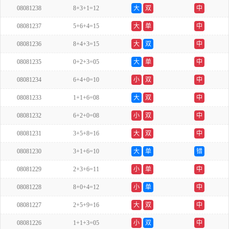
08081238
8+3+1=12
大
双
中
08081237
5+6+4=15
大
单
中
08081236
8+4+3=15
大
双
中
08081235
0+2+3=05
大
单
中
08081234
6+4+0=10
小
双
中
08081233
1+1+6=08
大
双
中
08081232
6+2+0=08
小
双
中
08081231
3+5+8=16
大
双
中
08081230
3+1+6=10
大
单
错
08081229
2+3+6=11
小
单
中
08081228
8+0+4=12
小
单
中
08081227
2+5+9=16
大
双
中
08081226
1+1+3=05
小
双
中