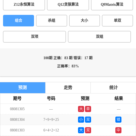
Z12永恒算法
Q12贪狼算法
Q9Matrix算法
组合
杀组
大小
单双
双项
双组
100期 正确：83 期 错误：17 期
正确率：83%
预测
走势
统计
期号
号码
预测
结果
08081305
---
大
单
---
08081304
7+9+9=25
小
双
错
08081303
6+4+2=12
大
双
中