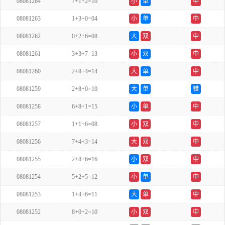
08081264
7+1+2=10
小
单
中
08081263
1+3+0=04
小
单
中
08081262
0+2+6=08
大
双
中
08081261
3+3+7=13
小
双
中
08081260
2+8+4=14
大
单
中
08081259
2+8+0=10
大
单
错
08081258
6+8+1=15
小
单
中
08081257
1+1+6=08
小
双
中
08081256
7+4+3=14
大
双
中
08081255
2+8+6=16
小
双
中
08081254
5+2+5=12
小
单
中
08081253
1+4+6=11
大
单
中
08081252
8+0+2=10
小
双
中