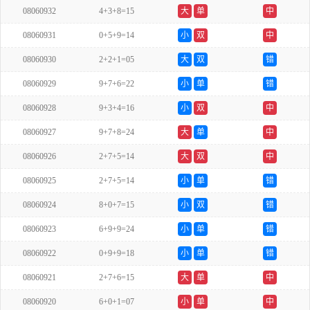
08060932
4+3+8=15
大
单
中
08060931
0+5+9=14
小
双
中
08060930
2+2+1=05
大
双
错
08060929
9+7+6=22
小
单
错
08060928
9+3+4=16
小
双
中
08060927
9+7+8=24
大
单
中
08060926
2+7+5=14
大
双
中
08060925
2+7+5=14
小
单
错
08060924
8+0+7=15
小
双
错
08060923
6+9+9=24
小
单
错
08060922
0+9+9=18
小
单
错
08060921
2+7+6=15
大
单
中
08060920
6+0+1=07
小
单
中