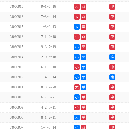
08060919
9+1+6=16
大
双
中
08060918
7+3+4=14
大
双
中
08060917
1+3+9=13
大
单
中
08060916
7+1+2=10
小
双
中
08060915
9+3+7=19
小
单
中
08060914
2+9+5=16
小
单
错
08060913
6+1+3=10
小
单
中
08060912
1+4+9=14
小
单
错
08060911
8+3+9=20
大
单
中
08060910
6+7+8=21
小
单
中
08060909
4+2+5=11
小
单
中
08060908
8+1+2=11
大
单
中
08060907
1+4+9=14
小
双
中