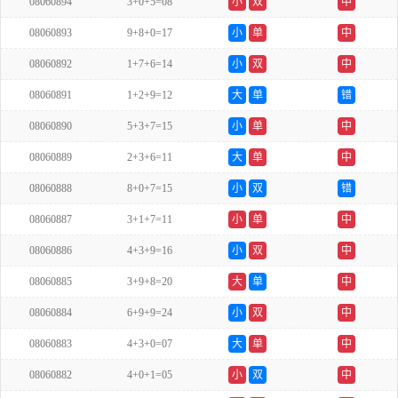
08060894
3+0+5=08
小
双
中
08060893
9+8+0=17
小
单
中
08060892
1+7+6=14
小
双
中
08060891
1+2+9=12
大
单
错
08060890
5+3+7=15
小
单
中
08060889
2+3+6=11
大
单
中
08060888
8+0+7=15
小
双
错
08060887
3+1+7=11
小
单
中
08060886
4+3+9=16
小
双
中
08060885
3+9+8=20
大
单
中
08060884
6+9+9=24
小
双
中
08060883
4+3+0=07
大
单
中
08060882
4+0+1=05
小
双
中