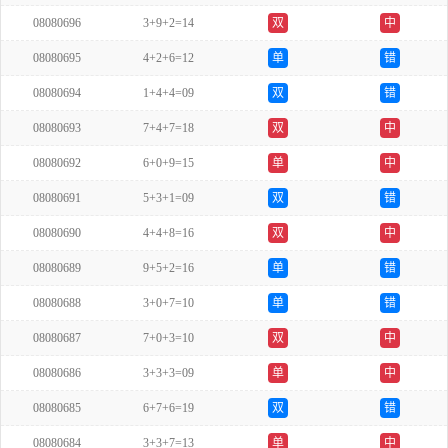
08080696
3+9+2=14
双
中
08080695
4+2+6=12
单
错
08080694
1+4+4=09
双
错
08080693
7+4+7=18
双
中
08080692
6+0+9=15
单
中
08080691
5+3+1=09
双
错
08080690
4+4+8=16
双
中
08080689
9+5+2=16
单
错
08080688
3+0+7=10
单
错
08080687
7+0+3=10
双
中
08080686
3+3+3=09
单
中
08080685
6+7+6=19
双
错
08080684
3+3+7=13
单
中