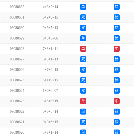
08080632
4+8+2=14
单
错
08080631
6+9+0=15
双
错
08080630
0+6+7=13
双
错
08080629
0+0+6=06
单
错
08080628
7+3+1=11
单
中
08080627
6+6+1=13
双
错
08080626
4+7+4=15
双
错
08080625
5+1+9=15
双
错
08080624
1+6+0=07
双
错
08080623
8+5+6=19
单
中
08080622
0+9+5=14
单
错
08080621
0+9+6=15
双
错
08080620
5+8+1=14
单
错