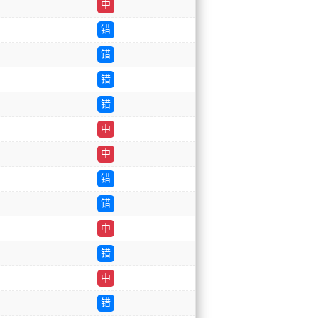
中
错
错
错
错
中
中
错
错
中
错
中
错