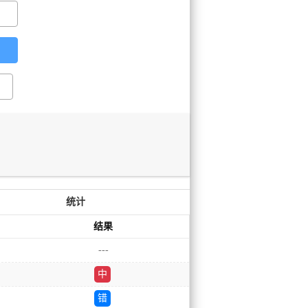
统计
结果
---
中
错