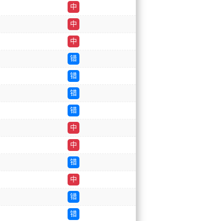
中
中
中
错
错
错
错
中
中
错
中
错
错