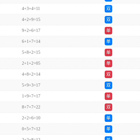
4+3+4=11
双
4+2+9=15
双
9+2+6=17
单
6+1+7=14
单
5+8+2=15
单
2+1+2=05
单
4+8+2=14
双
5+9+3=17
双
1+9+7=17
单
8+7+7=22
双
2+2+6=10
单
0+5+7=12
单
2+2+8=12
单