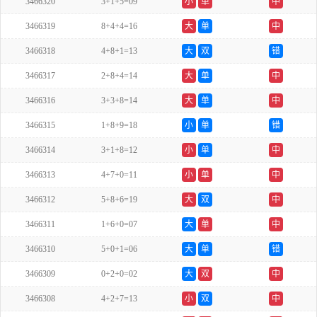
3466320
3+1+5=09
小
单
中
3466319
8+4+4=16
大
单
中
3466318
4+8+1=13
大
双
错
3466317
2+8+4=14
大
单
中
3466316
3+3+8=14
大
单
中
3466315
1+8+9=18
小
单
错
3466314
3+1+8=12
小
单
中
3466313
4+7+0=11
小
单
中
3466312
5+8+6=19
大
双
中
3466311
1+6+0=07
大
单
中
3466310
5+0+1=06
大
单
错
3466309
0+2+0=02
大
双
中
3466308
4+2+7=13
小
双
中