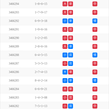
3466294
1+8+6=15
大
单
中
3466293
1+7+9=17
大
单
中
3466292
6+9+3=18
小
单
错
3466291
1+9+6=16
大
双
中
3466290
1+2+2=05
小
单
中
3466289
2+8+6=16
大
单
中
3466288
6+4+5=15
小
双
错
3466287
5+3+5=13
小
双
中
3466286
2+7+4=13
大
单
中
3466285
8+4+2=14
小
单
错
3466284
6+6+9=21
大
单
中
3466283
1+4+3=08
小
双
中
3466282
7+5+1=13
小
双
中