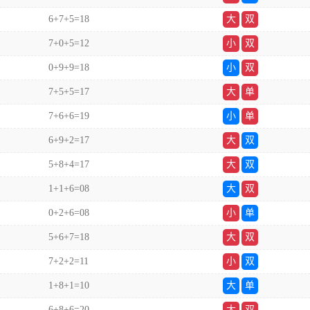
6+7+5=18
大
双
7+0+5=12
小
双
0+9+9=18
小
双
7+5+5=17
大
单
7+6+6=19
小
单
6+9+2=17
大
双
5+8+4=17
大
双
1+1+6=08
大
双
0+2+6=08
小
单
5+6+7=18
大
双
7+2+2=11
小
双
1+8+1=10
大
单
6+8+6=20
大
双