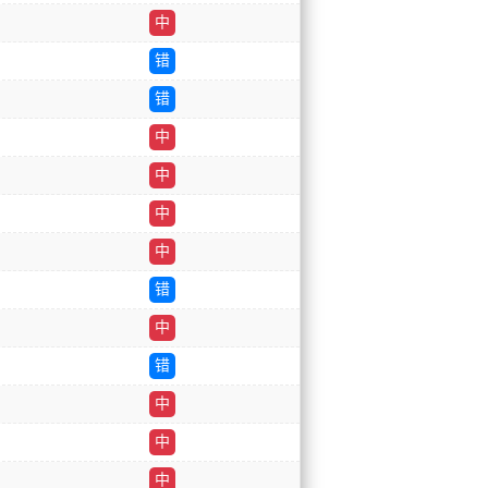
中
错
错
中
中
中
中
错
中
错
中
中
中