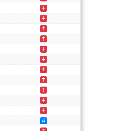
中
中
中
中
中
中
中
中
中
中
中
错
中