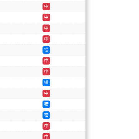
中
中
中
中
错
中
中
错
中
错
错
中
中