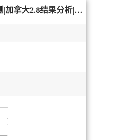
PC预测;PC001.Com 加拿大2.8-在线结果|加拿大2.8走势咪牌预测|加拿大2.8结果分析|加拿大2.8在线预测|加拿大2.8在线_极致火热优质的免费预测网站!