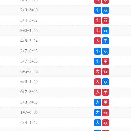
2+9+8=19
小
双
5+4+3=12
小
双
9+0+4=13
小
双
4+8+2=14
大
单
2+7+6=15
小
双
5+7+3=15
小
单
6+5+5=16
大
双
6+9+4=19
大
双
0+7+8=15
大
单
5+0+8=13
大
单
1+7+0=08
大
双
4+4+4=12
大
双