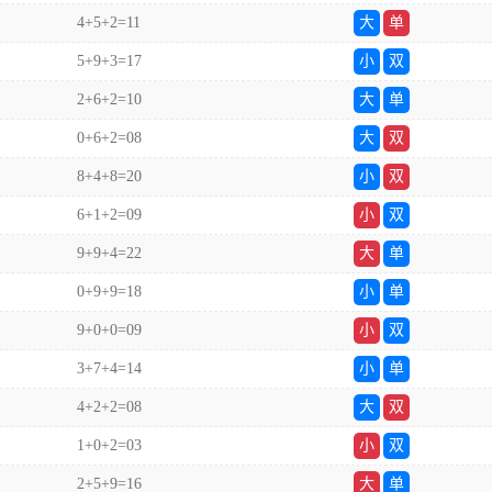
4+5+2=11
大
单
5+9+3=17
小
双
2+6+2=10
大
单
0+6+2=08
大
双
8+4+8=20
小
双
6+1+2=09
小
双
9+9+4=22
大
单
0+9+9=18
小
单
9+0+0=09
小
双
3+7+4=14
小
单
4+2+2=08
大
双
1+0+2=03
小
双
2+5+9=16
大
单