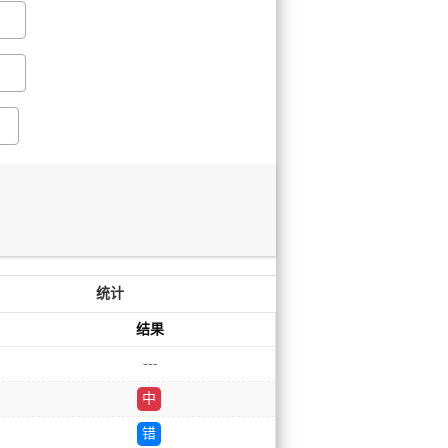
统计
结果
---
中
错