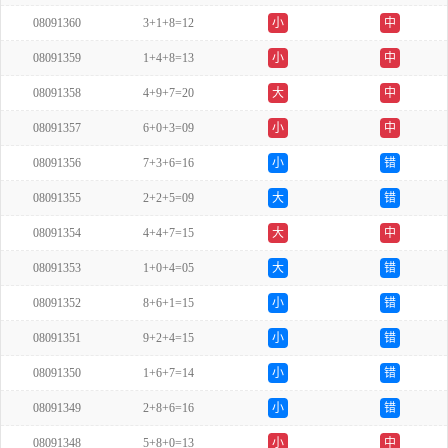
08091360
3+1+8=12
小
中
08091359
1+4+8=13
小
中
08091358
4+9+7=20
大
中
08091357
6+0+3=09
小
中
08091356
7+3+6=16
小
错
08091355
2+2+5=09
大
错
08091354
4+4+7=15
大
中
08091353
1+0+4=05
大
错
08091352
8+6+1=15
小
错
08091351
9+2+4=15
小
错
08091350
1+6+7=14
小
错
08091349
2+8+6=16
小
错
08091348
5+8+0=13
小
中