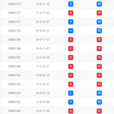
08091373
9+0+3=12
大
错
08091372
5+3+7=15
大
中
08091371
0+3+4=07
大
错
08091370
8+9+8=25
小
错
08091369
6+4+7=17
大
中
08091368
0+0+7=07
小
中
08091367
2+6+8=16
大
中
08091366
7+1+9=17
大
中
08091365
5+0+8=13
小
中
08091364
7+2+8=17
大
中
08091363
6+8+0=14
小
错
08091362
3+0+6=09
大
错
08091361
9+0+7=16
大
中