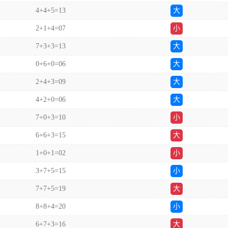
4+4+5=13
大
2+1+4=07
小
7+3+3=13
大
0+6+0=06
大
2+4+3=09
大
4+2+0=06
大
7+0+3=10
小
6+6+3=15
大
1+0+1=02
小
3+7+5=15
小
7+7+5=19
大
8+8+4=20
小
6+7+3=16
大