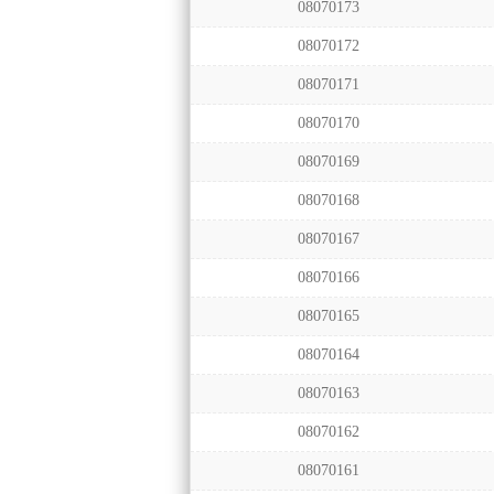
08070173
08070172
08070171
08070170
08070169
08070168
08070167
08070166
08070165
08070164
08070163
08070162
08070161