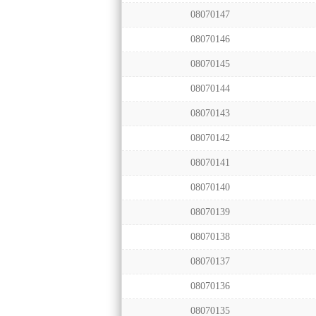
08070147
08070146
08070145
08070144
08070143
08070142
08070141
08070140
08070139
08070138
08070137
08070136
08070135