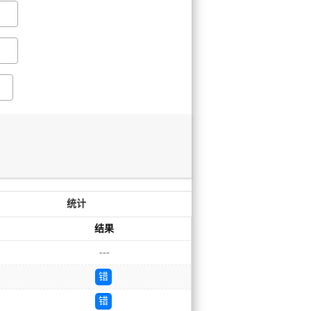
统计
结果
---
错
错