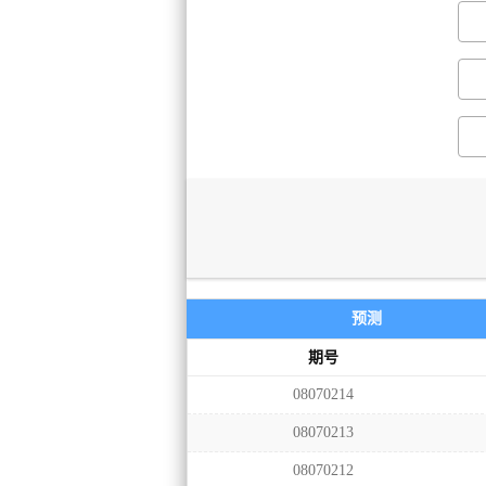
预测
期号
08070214
08070213
08070212