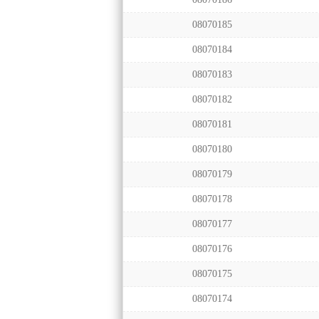
08070185
08070184
08070183
08070182
08070181
08070180
08070179
08070178
08070177
08070176
08070175
08070174