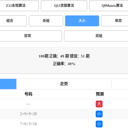
Z12永恒算法
Q12贪狼算法
Q9Matrix算法
组合
杀组
大小
单双
双项
双组
100期 正确：49 期 错误：51 期
正确率：49%
走势
号码
预测
---
大
单
2+9+9=20
小
7+6+3=16
小