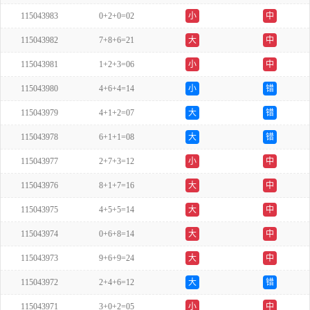
115043983
0+2+0=02
小
中
115043982
7+8+6=21
大
中
115043981
1+2+3=06
小
中
115043980
4+6+4=14
小
错
115043979
4+1+2=07
大
错
115043978
6+1+1=08
大
错
115043977
2+7+3=12
小
中
115043976
8+1+7=16
大
中
115043975
4+5+5=14
大
中
115043974
0+6+8=14
大
中
115043973
9+6+9=24
大
中
115043972
2+4+6=12
大
错
115043971
3+0+2=05
小
中