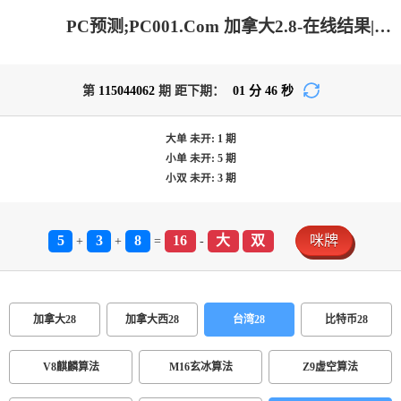
PC预测;PC001.Com 加拿大2.8-在线结果|加拿大2.8走势咪牌预测|加拿大2.8结果分析|加拿大2.8在线预测|加拿大2.8在线_极致火热优质的免费预测网站!
第
115044062
期 距下期：
01
分
46
秒
大单
未开:
1
期
小单
未开:
5
期
小双
未开:
3
期
5
3
8
16
大
双
咪牌
+
+
=
-
加拿大28
加拿大西28
台湾28
比特币28
V8麒麟算法
M16玄冰算法
Z9虚空算法