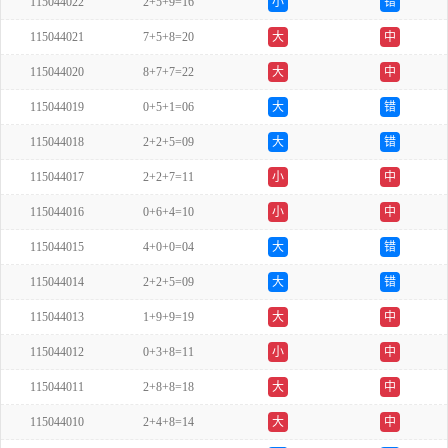
115044022
2+5+9=16
小
错
115044021
7+5+8=20
大
中
115044020
8+7+7=22
大
中
115044019
0+5+1=06
大
错
115044018
2+2+5=09
大
错
115044017
2+2+7=11
小
中
115044016
0+6+4=10
小
中
115044015
4+0+0=04
大
错
115044014
2+2+5=09
大
错
115044013
1+9+9=19
大
中
115044012
0+3+8=11
小
中
115044011
2+8+8=18
大
中
115044010
2+4+8=14
大
中