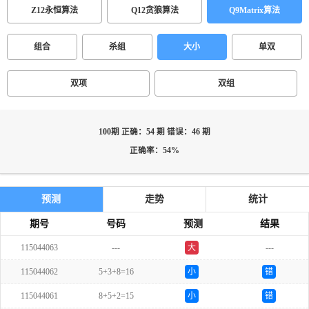
Z12永恒算法
Q12贪狼算法
Q9Matrix算法
组合
杀组
大小
单双
双项
双组
100期 正确：54 期 错误：46 期
正确率：54%
预测
走势
统计
期号
号码
预测
结果
115044063
---
大
---
双
115044062
5+3+8=16
小
错
115044061
8+5+2=15
小
错