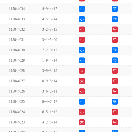
115044034
4+9+4=17
小
错
115044033
4+5+5=14
小
错
115044032
3+2+8=13
小
中
115044031
3+1+5=09
小
中
115044030
7+2+8=17
小
错
115044029
1+9+4=14
小
错
115044028
3+9+3=15
大
中
115044027
0+9+5=14
大
中
115044026
3+6+2=11
小
中
115044025
6+4+7=17
小
错
115044024
6+5+1=12
小
中
115044023
4+2+8=14
大
中