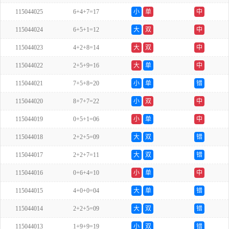
115044025
6+4+7=17
小
单
中
115044024
6+5+1=12
大
双
中
115044023
4+2+8=14
大
双
中
115044022
2+5+9=16
大
单
中
115044021
7+5+8=20
小
单
错
115044020
8+7+7=22
小
双
中
115044019
0+5+1=06
小
单
中
115044018
2+2+5=09
大
双
错
115044017
2+2+7=11
大
双
错
115044016
0+6+4=10
小
单
中
115044015
4+0+0=04
大
单
错
115044014
2+2+5=09
大
双
错
115044013
1+9+9=19
小
双
错