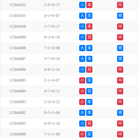
115044102
2+9+6=17
小
单
中
115044101
4+3+0=07
大
双
错
115044100
1+7+9=17
小
单
中
115044099
9+3+6=18
小
双
中
115044098
7+1+0=08
大
单
错
115044097
3+7+0=10
大
单
错
115044096
4+8+2=14
小
双
中
115044095
2+1+4=07
小
双
中
115044094
4+7+0=11
小
双
中
115044093
5+4+3=12
小
单
中
115044092
0+5+1=06
大
单
错
115044091
6+9+3=18
小
双
中
115044090
7+1+1=09
小
双
中