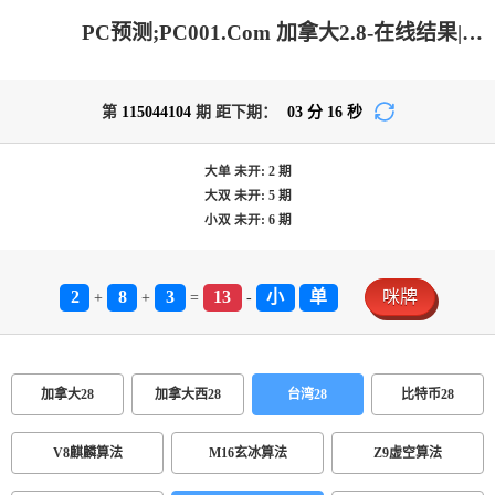
PC预测;PC001.Com 加拿大2.8-在线结果|加拿大2.8走势咪牌预测|加拿大2.8结果分析|加拿大2.8在线预测|加拿大2.8在线_极致火热优质的免费预测网站!
第
115044104
期 距下期：
03
分
16
秒
大单
未开:
2
期
大双
未开:
5
期
小双
未开:
6
期
2
8
3
13
小
单
咪牌
+
+
=
-
加拿大28
加拿大西28
台湾28
比特币28
V8麒麟算法
M16玄冰算法
Z9虚空算法