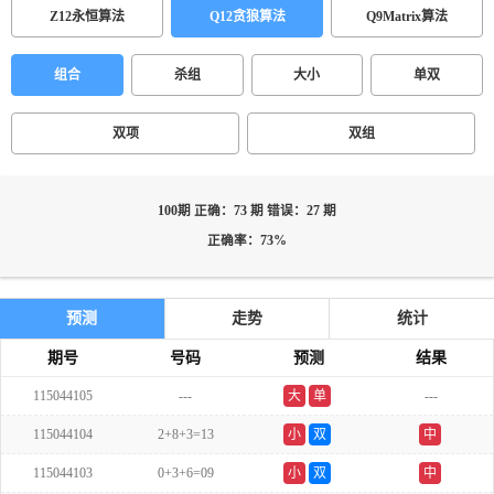
Z12永恒算法
Q12贪狼算法
Q9Matrix算法
组合
杀组
大小
单双
双项
双组
100期 正确：73 期 错误：27 期
正确率：73%
预测
走势
统计
期号
号码
预测
结果
115044105
---
大
单
---
115044104
2+8+3=13
小
双
中
115044103
0+3+6=09
小
双
中