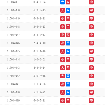
115044051
0+4+0=04
大
双
中
115044050
6+3+6=15
大
双
中
115044049
6+3+2=11
小
单
中
115044048
3+6+4=13
小
单
中
115044047
8+4+0=12
小
双
中
115044046
2+4+4=10
小
单
中
115044045
8+7+4=19
大
双
中
115044044
1+0+0=01
小
单
中
115044043
4+4+6=14
大
双
中
115044042
5+9+2=16
大
单
中
115044041
1+1+4=06
小
单
中
115044040
5+7+9=21
大
双
中
115044039
6+0+5=11
小
单
中