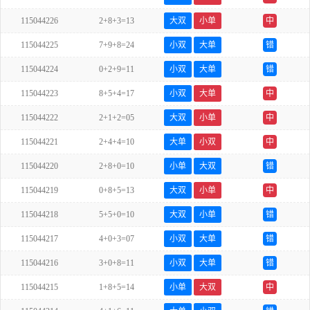
115044226
2+8+3=13
大双
小单
中
115044225
7+9+8=24
小双
大单
错
115044224
0+2+9=11
小双
大单
错
115044223
8+5+4=17
小双
大单
中
115044222
2+1+2=05
大双
小单
中
115044221
2+4+4=10
大单
小双
中
115044220
2+8+0=10
小单
大双
错
115044219
0+8+5=13
大双
小单
中
115044218
5+5+0=10
大双
小单
错
115044217
4+0+3=07
小双
大单
错
115044216
3+0+8=11
小双
大单
错
115044215
1+8+5=14
小单
大双
中