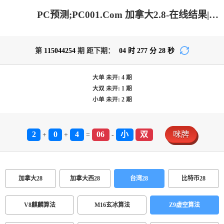
PC预测;PC001.Com 加拿大2.8-在线结果|加拿大2.8走势咪牌预测|加拿大2.8结果分析|加拿大2.8在线预测|加拿大2.8在线_极致火热优质的免费预测网站!
第
115044254
期 距下期：
04
时
277
分
28
秒
大单
未开:
4
期
大双
未开:
1
期
小单
未开:
2
期
2
0
4
06
小
双
咪牌
+
+
=
-
加拿大28
加拿大西28
台湾28
比特币28
V8麒麟算法
M16玄冰算法
Z9虚空算法