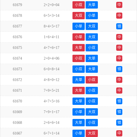
61679
2+2+0=04
小双
大单
中
61678
6+5+3=14
大双
小单
中
61677
8+4+5=17
小单
大双
错
61676
1+6+4=11
小单
大双
中
61675
4+7+6=17
大单
小双
中
61674
2+0+4=06
小双
大单
中
61673
6+0+8=14
小双
大单
错
61672
4+8+0=12
大单
小双
中
61671
7+9+5=21
大单
小双
中
61670
4+7+5=16
大单
小双
错
61669
7+9+1=17
小单
大双
错
61668
2+6+6=14
大单
小双
错
61667
6+7+1=14
小单
大双
中