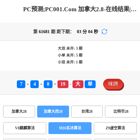
PC预测;PC001.Com 加拿大2.8-在线结果|加拿大2.8走势咪牌预测|加拿大2.8结果分析|加拿大2.8在线预测|加拿大2.8在线_极致火热优质的免费预测网站!
第
61681
期 距下期：
03
分
04
秒
大双
未开:
3
期
小单
未开:
5
期
小双
未开:
1
期
7
4
8
19
大
单
咪牌
+
+
=
-
加拿大28
加拿大西28
台湾28
比特币28
V8麒麟算法
M16玄冰算法
Z9虚空算法