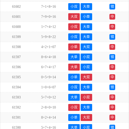
61602
7+1+8=16
小双
大单
错
61601
7+9+0=16
大双
小单
中
61600
1+7+4=12
小双
大单
中
61599
5+9+8=22
小双
大单
错
61598
4+2+1=07
小单
大双
中
61597
8+6+4=18
大单
小双
错
61596
6+7+4=17
大单
小双
中
61595
0+5+9=14
小单
大双
中
61594
1+0+6=07
小双
大单
错
61593
5+7+0=12
大单
小双
中
61592
2+8+0=10
小双
大单
中
61591
8+2+4=14
小单
大双
中
61590
5+7+4=16
大单
小双
错