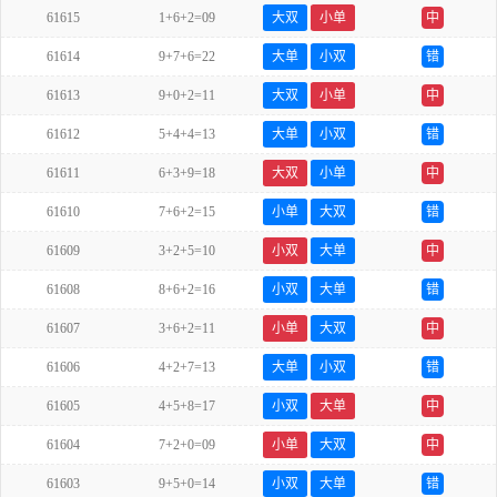
61615
1+6+2=09
大双
小单
中
61614
9+7+6=22
大单
小双
错
61613
9+0+2=11
大双
小单
中
61612
5+4+4=13
大单
小双
错
61611
6+3+9=18
大双
小单
中
61610
7+6+2=15
小单
大双
错
61609
3+2+5=10
小双
大单
中
61608
8+6+2=16
小双
大单
错
61607
3+6+2=11
小单
大双
中
61606
4+2+7=13
大单
小双
错
61605
4+5+8=17
小双
大单
中
61604
7+2+0=09
小单
大双
中
61603
9+5+0=14
小双
大单
错