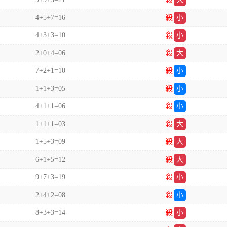
双
4+5+7=16
殺
小
单
4+3+3=10
殺
小
单
2+0+4=06
殺
大
单
7+2+1=10
殺
小
双
1+1+3=05
殺
小
单
4+1+1=06
殺
小
双
1+1+1=03
殺
大
双
1+5+3=09
殺
大
单
6+1+5=12
殺
大
双
9+7+3=19
殺
小
双
2+4+2=08
殺
小
双
8+3+3=14
殺
小
单