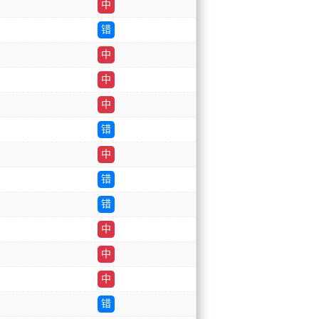
中
错
中
中
中
错
中
错
错
中
中
中
错