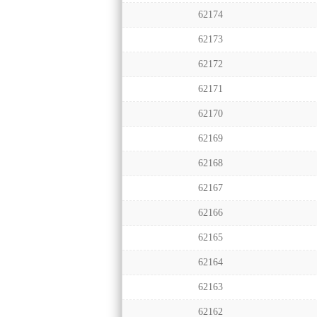
62174
62173
62172
62171
62170
62169
62168
62167
62166
62165
62164
62163
62162