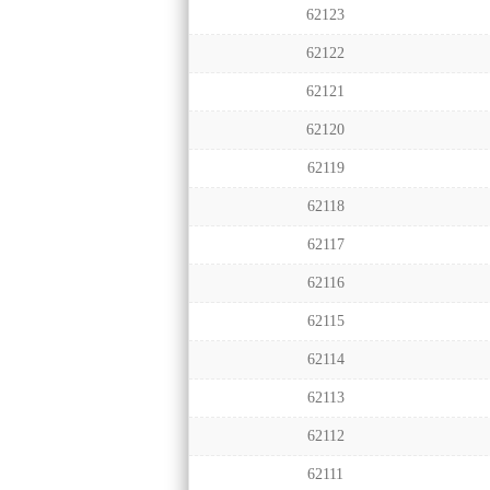
62123
62122
62121
62120
62119
62118
62117
62116
62115
62114
62113
62112
62111