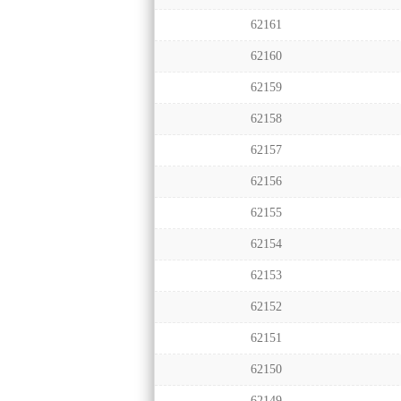
62161
62160
62159
62158
62157
62156
62155
62154
62153
62152
62151
62150
62149