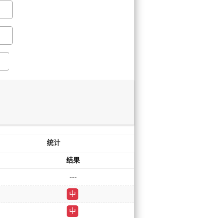
统计
结果
---
中
中