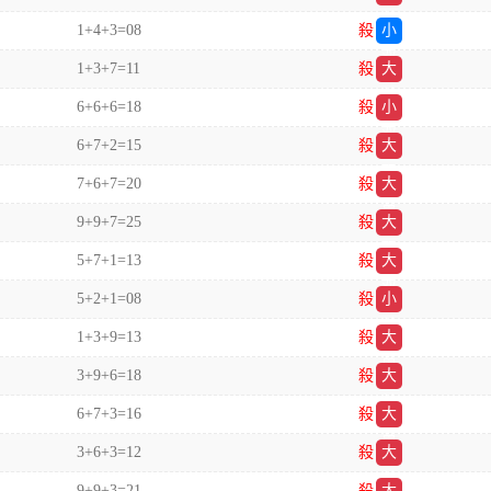
单
1+4+3=08
殺
小
双
1+3+7=11
殺
大
单
6+6+6=18
殺
小
双
6+7+2=15
殺
大
双
7+6+7=20
殺
大
单
9+9+7=25
殺
大
双
5+7+1=13
殺
大
双
5+2+1=08
殺
小
单
1+3+9=13
殺
大
单
3+9+6=18
殺
大
单
6+7+3=16
殺
大
单
3+6+3=12
殺
大
单
9+9+3=21
殺
大