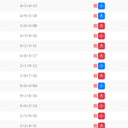
单
4+5+4=13
殺
小
单
4+9+5=18
殺
大
双
5+0+3=08
殺
大
单
4+3+9=16
殺
小
单
6+2+3=11
殺
大
双
6+8+3=17
殺
大
双
2+1+9=12
殺
小
双
1+8+7=16
殺
大
单
0+0+4=04
殺
小
双
9+1+6=16
殺
大
单
6+6+2=14
殺
小
双
2+5+9=16
殺
小
双
5+2+4=11
殺
大