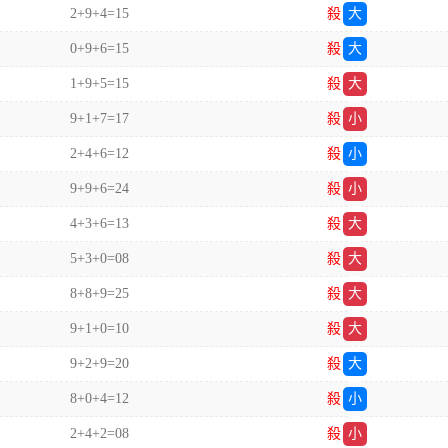
单
2+9+4=15
殺
大
单
0+9+6=15
殺
大
单
1+9+5=15
殺
大
双
9+1+7=17
殺
小
单
2+4+6=12
殺
小
双
9+9+6=24
殺
小
双
4+3+6=13
殺
大
双
5+3+0=08
殺
大
双
8+8+9=25
殺
大
双
9+1+0=10
殺
大
单
9+2+9=20
殺
大
双
8+0+4=12
殺
小
双
2+4+2=08
殺
小