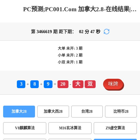
PC预测;PC001.Com 加拿大2.8-在线结果|加拿大2.8走势咪牌预测|加拿大2.8结果分析|加拿大2.8在线预测|加拿大2.8在线_极致火热优质的免费预测网站!
第
3466619
期 距下期：
02
分
47
秒
大单
未开:
3
期
小单
未开:
2
期
小双
未开:
1
期
3
8
9
20
大
双
咪牌
+
+
=
-
加拿大28
加拿大西28
台湾28
比特币28
V8麒麟算法
M16玄冰算法
Z9虚空算法