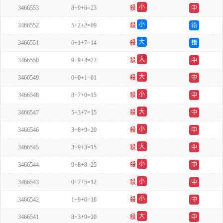
小
3466553
8+9+6=23
殺
中
双
小
3466552
5+2+2=09
殺
错
单
大
3466551
6+1+7=14
殺
错
双
大
3466550
9+9+4=22
殺
中
单
大
3466549
0+0+1=01
殺
中
单
小
3466548
8+7+0=15
殺
中
双
大
3466547
5+3+7=15
殺
中
双
小
3466546
3+8+9=20
殺
中
单
大
3466545
3+9+3=15
殺
中
双
小
3466544
9+8+8=25
殺
中
单
小
3466543
0+7+5=12
殺
中
单
小
3466542
1+9+6=16
殺
中
双
大
3466541
8+3+9=20
殺
中