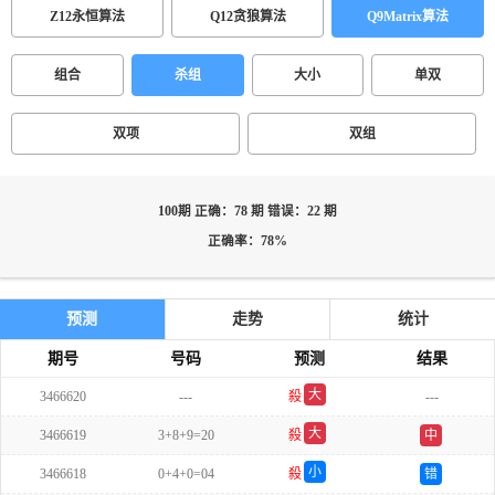
Z12永恒算法
Q12贪狼算法
Q9Matrix算法
组合
杀组
大小
单双
双项
双组
100期 正确：78 期 错误：22 期
正确率：78%
预测
走势
统计
期号
号码
预测
结果
大
3466620
---
殺
---
双
大
3466619
3+8+9=20
殺
中
单
小
3466618
0+4+0=04
殺
错
双