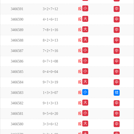
双
小
3466591
3+2+7=12
殺
中
单
大
3466590
4+1+6=11
殺
中
单
大
3466589
7+8+1=16
殺
中
单
大
3466588
8+2+3=13
殺
中
双
小
3466587
7+2+7=16
殺
中
双
小
3466586
0+7+1=08
殺
中
单
小
3466585
0+4+0=04
殺
中
单
大
3466584
9+7+3=19
殺
中
双
小
3466583
1+3+3=07
殺
错
单
大
3466582
9+1+3=13
殺
中
双
小
3466581
9+5+6=20
殺
中
单
大
3466580
3+3+6=12
殺
中
双