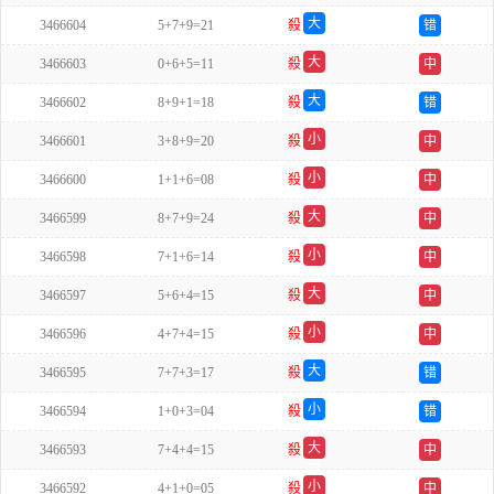
单
大
3466604
5+7+9=21
殺
错
单
大
3466603
0+6+5=11
殺
中
双
大
3466602
8+9+1=18
殺
错
双
小
3466601
3+8+9=20
殺
中
单
小
3466600
1+1+6=08
殺
中
单
大
3466599
8+7+9=24
殺
中
单
小
3466598
7+1+6=14
殺
中
单
大
3466597
5+6+4=15
殺
中
双
小
3466596
4+7+4=15
殺
中
单
大
3466595
7+7+3=17
殺
错
单
小
3466594
1+0+3=04
殺
错
双
大
3466593
7+4+4=15
殺
中
双
小
3466592
4+1+0=05
殺
中